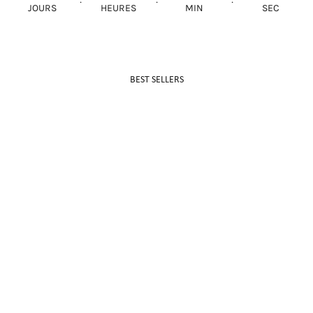
JOURS
HEURES
MIN
SEC
BEST SELLERS
Débardeu
Prix de v
Dh 450.