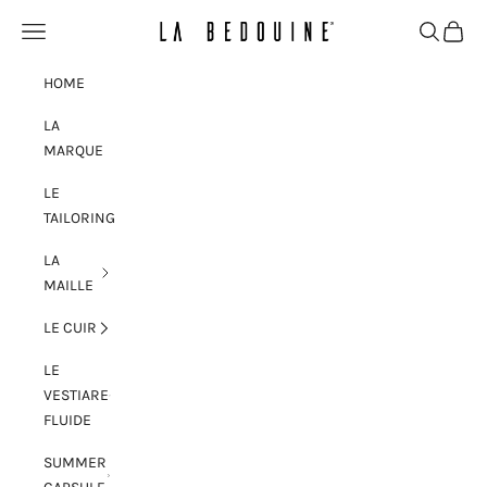
Passer au contenu
Menu
Recherche
Panier
La Bedouine
HOME
LA
MARQUE
LE
TAILORING
LA
MAILLE
LE CUIR
LE
VESTIARE
FLUIDE
SUMMER