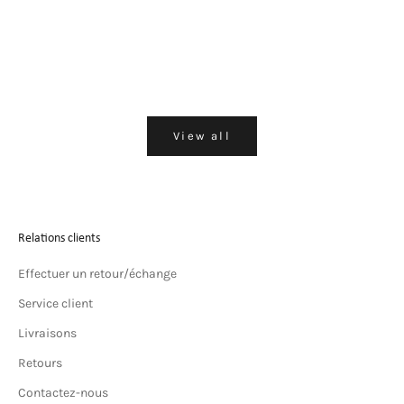
NÉRÉE
Prix de vente
Dh 1,920.00 MAD
View all
Relations clients
Effectuer un retour/échange
Service client
Livraisons
Retours
Contactez-nous