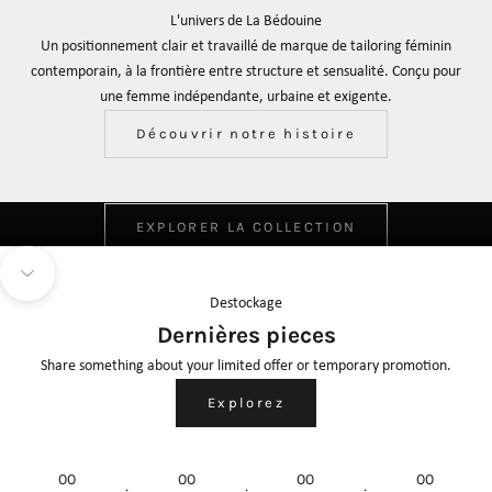
L'univers de La Bédouine
Un positionnement clair et travaillé de marque de tailoring féminin
contemporain, à la frontière entre structure et sensualité. Conçu pour
une femme indépendante, urbaine et exigente.
Découvrir notre histoire
Pièces de caractére premium
CUIR COLLECTION
EXPLORER LA COLLECTION
Activer le son de la vidéo
Aller à la section suivante
Destockage
Dernières pieces
Share something about your limited offer or temporary promotion.
Explorez
00
00
00
00
:
:
: